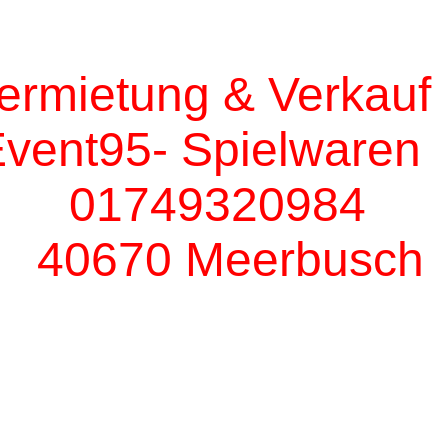
mietung & Ver
t95- Spiel
749320
40670 Meerbusch