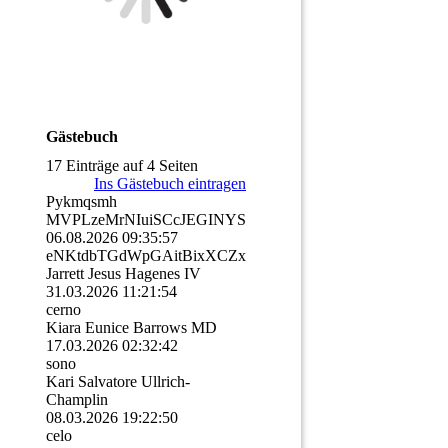
Gästebuch
17 Einträge auf 4 Seiten
Ins Gästebuch eintragen
Pykmqsmh
MVPLzeMrNIuiSCcJEGINYSu
06.08.2026
09:35:57
eNKtdbTGdWpGAitBixXCZxD
Jarrett Jesus Hagenes IV
31.03.2026
11:21:54
cerno
Kiara Eunice Barrows MD
17.03.2026
02:32:42
sono
Kari Salvatore Ullrich-
Champlin
08.03.2026
19:22:50
celo