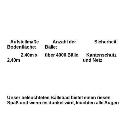
Bällebad für Alle
Bällebad für Alle
Bällebad für Alle
Aufstellmaße
Anzahl der
Sicherheit:
Bodenfläche:
Bälle:
2,40m x
über 4000 Bälle
Kantenschutz
2,40m
und Netz
Unser beleuchtetes Bällebad bietet einen riesen
Spaß und wenn es dunkel wird, leuchten alle Augen