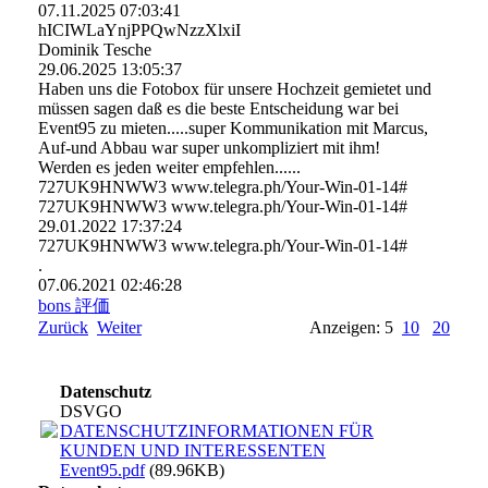
07.11.2025
07:03:41
hICIWLaYnjPPQwNzzXlxiI
Dominik Tesche
29.06.2025
13:05:37
Haben uns die Fotobox für unsere Hochzeit gemietet und
müssen sagen daß es die beste Entscheidung war bei
Event95 zu mieten.....super Kommunikation mit Marcus,
Auf-und Abbau war super unkompliziert mit ihm!
Werden es jeden weiter empfehlen......
727UK9HNWW3 www.telegra.ph/Your-Win-01-14#
727UK9HNWW3 www.telegra.ph/Your-Win-01-14#
29.01.2022
17:37:24
727UK9HNWW3 www.­telegra.­ph/­Your-­Win-­01-­14#­
.
07.06.2021
02:46:28
bons 評価
Zurück
Weiter
Anzeigen: 5
10
20
Datenschutz
DSVGO
DATENSCHUTZINFORMATIONEN FÜR
KUNDEN UND INTERESSENTEN
Event95.pdf
(89.96KB)