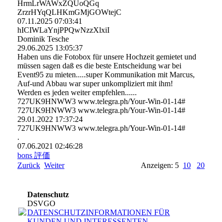
HrmLrWAWxZQUoQGq
ZrzrHYqQLHKmGMjGOWtejC
07.11.2025
07:03:41
hICIWLaYnjPPQwNzzXlxiI
Dominik Tesche
29.06.2025
13:05:37
Haben uns die Fotobox für unsere Hochzeit gemietet und
müssen sagen daß es die beste Entscheidung war bei
Event95 zu mieten.....super Kommunikation mit Marcus,
Auf-und Abbau war super unkompliziert mit ihm!
Werden es jeden weiter empfehlen......
727UK9HNWW3 www.telegra.ph/Your-Win-01-14#
727UK9HNWW3 www.telegra.ph/Your-Win-01-14#
29.01.2022
17:37:24
727UK9HNWW3 www.­telegra.­ph/­Your-­Win-­01-­14#­
.
07.06.2021
02:46:28
bons 評価
Zurück
Weiter
Anzeigen: 5
10
20
Datenschutz
DSVGO
DATENSCHUTZINFORMATIONEN FÜR
KUNDEN UND INTERESSENTEN