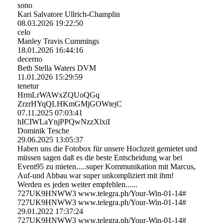
sono
Kari Salvatore Ullrich-Champlin
08.03.2026
19:22:50
celo
Manley Travis Cummings
18.01.2026
16:44:16
decerno
Beth Stella Waters DVM
11.01.2026
15:29:59
tenetur
HrmLrWAWxZQUoQGq
ZrzrHYqQLHKmGMjGOWtejC
07.11.2025
07:03:41
hICIWLaYnjPPQwNzzXlxiI
Dominik Tesche
29.06.2025
13:05:37
Haben uns die Fotobox für unsere Hochzeit gemietet und
müssen sagen daß es die beste Entscheidung war bei
Event95 zu mieten.....super Kommunikation mit Marcus,
Auf-und Abbau war super unkompliziert mit ihm!
Werden es jeden weiter empfehlen......
727UK9HNWW3 www.telegra.ph/Your-Win-01-14#
727UK9HNWW3 www.telegra.ph/Your-Win-01-14#
29.01.2022
17:37:24
727UK9HNWW3 www.­telegra.­ph/­Your-­Win-­01-­14#­