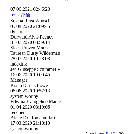
.
07.06.2021
02:46:28
bons 評価
Selena Reva Wunsch
05.08.2020
21:09:45
dynamic
Durward Alvis Feeney
31.07.2020
03:59:14
Sleek Frozen Mouse
Taurean Dusty Wilderman
28.07.2020
10:28:08
indexing
Jed Giuseppe Schimmel V
16.06.2020
19:00:45
Manager
Kiana Darius Lowe
06.06.2020
19:57:13
system-worthy
Edwina Evangeline Mante
01.04.2020
08:19:06
payment
Alene Dr. Romaine Jast
17.03.2020
21:18:18
system-worthy
Anzeigen:
5
10
20