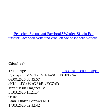
Besuchen Sie uns auf Facebook! Werden Sie ein Fan
unserer Facebook Seite und erhalten Sie besondere Vorteile.
Gästebuch
17 Einträge
Ins Gästebuch eintragen
Pykmqsmh MVPLzeMrNIuiSCcJEGINYSu
06.08.2026
09:35:57
eNKtdbTGdWpGAitBixXCZxD
Jarrett Jesus Hagenes IV
31.03.2026
11:21:54
cerno
Kiara Eunice Barrows MD
17.03.2026
02:32:42