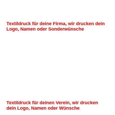
Frag nicht
rot (2)
Textildruck für deine Firma, wir drucken dein
Logo, Namen oder Sonderwünsche
Gärtnerei Vorne
Gärtnerei Rückseite
Rot Folie)
Schreinerei vorne
Schreinerei Rückseite
Grün Folie
Textildruck für deinen Verein, wir drucken
dein Logo, Namen oder Wünsche