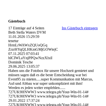
Gästebuch
17 Einträge auf 4 Seiten
Ins Gästebuch eintragen
Beth Stella Waters DVM
11.01.2026
15:29:59
tenetur
HrmLrWAWxZQUoQGq
ZrzrHYqQLHKmGMjGOWtejC
07.11.2025
07:03:41
hICIWLaYnjPPQwNzzXlxiI
Dominik Tesche
29.06.2025
13:05:37
Haben uns die Fotobox für unsere Hochzeit gemietet und
müssen sagen daß es die beste Entscheidung war bei
Event95 zu mieten.....super Kommunikation mit Marcus,
Auf-und Abbau war super unkompliziert mit ihm!
Werden es jeden weiter empfehlen......
727UK9HNWW3 www.telegra.ph/Your-Win-01-14#
727UK9HNWW3 www.telegra.ph/Your-Win-01-14#
29.01.2022
17:37:24
727UK9HNWW3 www.­telegra.­ph/­Your-­Win-­01-­14#­