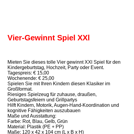
Geburtstags Heliumallons
Baby-Party Heliumballons
Vier-Gewinnt Spiel XXl
Vier gewinnt XXL
Mieten Sie dieses tolle Vier gewinnt XXl Spiel für den
Kindergeburtstag, Hochzeit, Party oder Event.
Tagespreis: € 15,00
Wochenende: € 25,00
Spielen Sie mit Ihren Kindern diesen Klasiker im
Großformat.
Riesiges Spielzeug für zuhause, draußen,
Geburtstagsfeiern und Grillpartys
Hilft Kindern, Motorik, Augen-Hand-Koordination und
kognitive Fähigkeiten auszubauen
Maße und Ausstattung:
Farbe: Rot, Blau, Gelb, Grün
Material: Plastik (PE + PP)
Maße: 120 x 42 x 104 cm (L x B x H)