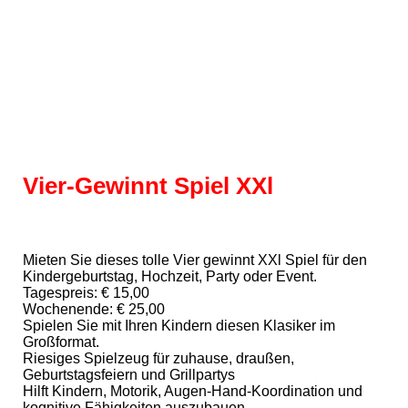
Kinder Geburtstag Heliumballons
XXL Heliumballons
Geburtstags Heliumallons
Baby-Party Heliumballons
Vier-Gewinnt Spiel XXl
Vier gewinnt XXL
Mieten Sie dieses tolle Vier gewinnt XXl Spiel für den
Kindergeburtstag, Hochzeit, Party oder Event.
Tagespreis: € 15,00
Wochenende: € 25,00
Spielen Sie mit Ihren Kindern diesen Klasiker im
Großformat.
Riesiges Spielzeug für zuhause, draußen,
Geburtstagsfeiern und Grillpartys
Hilft Kindern, Motorik, Augen-Hand-Koordination und
kognitive Fähigkeiten auszubauen