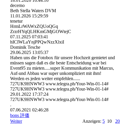
18.01.2026
16:44:16
decerno
Beth Stella Waters DVM
11.01.2026
15:29:59
tenetur
HrmLrWAWxZQUoQGq
ZrzrHYqQLHKmGMjGOWtejC
07.11.2025
07:03:41
hICIWLaYnjPPQwNzzXlxiI
Dominik Tesche
29.06.2025
13:05:37
Haben uns die Fotobox für unsere Hochzeit gemietet und
müssen sagen daß es die beste Entscheidung war bei
Event95 zu mieten.....super Kommunikation mit Marcus,
Auf-und Abbau war super unkompliziert mit ihm!
Werden es jeden weiter empfehlen......
727UK9HNWW3 www.telegra.ph/Your-Win-01-14#
727UK9HNWW3 www.telegra.ph/Your-Win-01-14#
29.01.2022
17:37:24
727UK9HNWW3 www.­telegra.­ph/­Your-­Win-­01-­14#­
.
07.06.2021
02:46:28
bons 評価
Weiter
Anzeigen:
5
10
20