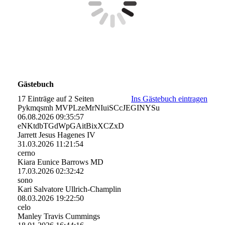
Gästebuch
17 Einträge auf 2 Seiten
Ins Gästebuch eintragen
Pykmqsmh MVPLzeMrNIuiSCcJEGINYSu
06.08.2026
09:35:57
eNKtdbTGdWpGAitBixXCZxD
Jarrett Jesus Hagenes IV
31.03.2026
11:21:54
cerno
Kiara Eunice Barrows MD
17.03.2026
02:32:42
sono
Kari Salvatore Ullrich-Champlin
08.03.2026
19:22:50
celo
Manley Travis Cummings