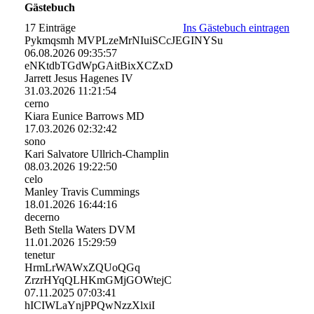
Gästebuch
17 Einträge
Ins Gästebuch eintragen
Pykmqsmh MVPLzeMrNIuiSCcJEGINYSu
06.08.2026
09:35:57
eNKtdbTGdWpGAitBixXCZxD
Jarrett Jesus Hagenes IV
31.03.2026
11:21:54
cerno
Kiara Eunice Barrows MD
17.03.2026
02:32:42
sono
Kari Salvatore Ullrich-Champlin
08.03.2026
19:22:50
celo
Manley Travis Cummings
18.01.2026
16:44:16
decerno
Beth Stella Waters DVM
11.01.2026
15:29:59
tenetur
HrmLrWAWxZQUoQGq
ZrzrHYqQLHKmGMjGOWtejC
07.11.2025
07:03:41
hICIWLaYnjPPQwNzzXlxiI