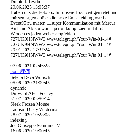
Dominik Tesche
29.06.2025
13:05:37
Haben uns die Fotobox für unsere Hochzeit gemietet und
müssen sagen daß es die beste Entscheidung war bei
Event95 zu mieten.....super Kommunikation mit Marcus,
Auf-und Abbau war super unkompliziert mit ihm!
Werden es jeden weiter empfehlen......
727UK9HNWW3 www.telegra.ph/Your-Win-01-14#
727UK9HNWW3 www.telegra.ph/Your-Win-01-14#
29.01.2022
17:37:24
727UK9HNWW3 www.­telegra.­ph/­Your-­Win-­01-­14#­
.
07.06.2021
02:46:28
bons 評価
Selena Reva Wunsch
05.08.2020
21:09:45
dynamic
Durward Alvis Feeney
31.07.2020
03:59:14
Sleek Frozen Mouse
Taurean Dusty Wilderman
28.07.2020
10:28:08
indexing
Jed Giuseppe Schimmel V
16.06.2020
19:00:45