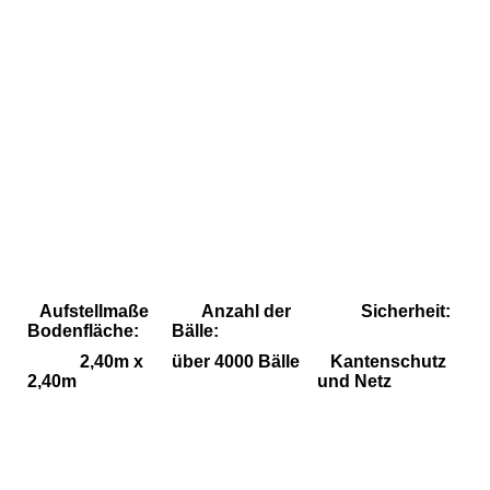
Bällebad für Alle
Bällebad für Alle
Bällebad für Alle
Bällebad für Alle
Bällebad für Alle
Bällebad für Alle
Aufstellmaße
Anzahl der
Sicherheit:
Bodenfläche:
Bälle:
2,40m x
über 4000 Bälle
Kantenschutz
2,40m
und Netz