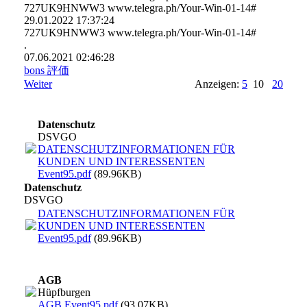
727UK9HNWW3 www.telegra.ph/Your-Win-01-14#
29.01.2022
17:37:24
727UK9HNWW3 www.­telegra.­ph/­Your-­Win-­01-­14#­
.
07.06.2021
02:46:28
bons 評価
Weiter
Anzeigen:
5
10
20
Datenschutz
DSVGO
DATENSCHUTZINFORMATIONEN FÜR
KUNDEN UND INTERESSENTEN
Event95.pdf
(89.96KB)
Datenschutz
DSVGO
DATENSCHUTZINFORMATIONEN FÜR
KUNDEN UND INTERESSENTEN
Event95.pdf
(89.96KB)
AGB
Hüpfburgen
AGB Event95.pdf
(93.07KB)