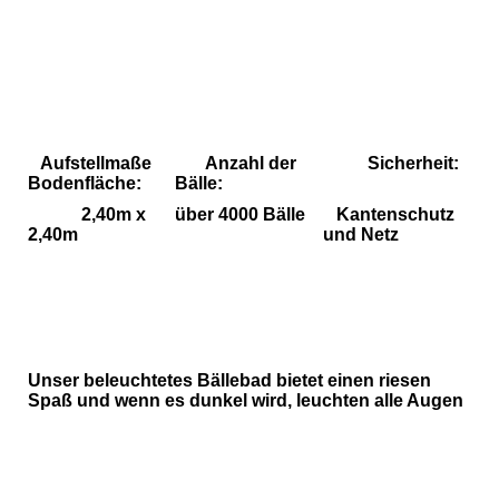
Bällebad für Alle
Bällebad für Alle
Bällebad für Alle
Aufstellmaße
Anzahl der
Sicherheit:
Bodenfläche:
Bälle:
2,40m x
über 4000 Bälle
Kantenschutz
2,40m
und Netz
Unser beleuchtetes Bällebad bietet einen riesen
Spaß und wenn es dunkel wird, leuchten alle Augen