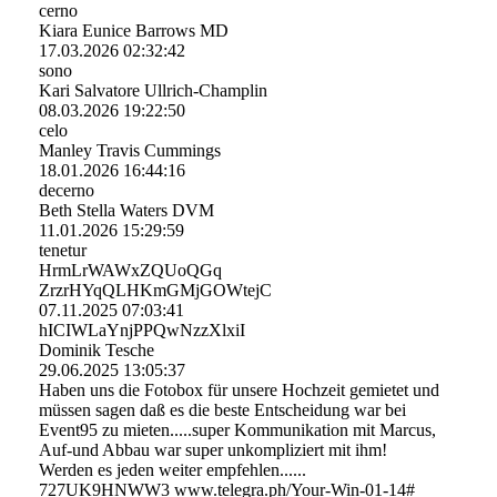
cerno
Kiara Eunice Barrows MD
17.03.2026
02:32:42
sono
Kari Salvatore Ullrich-Champlin
08.03.2026
19:22:50
celo
Manley Travis Cummings
18.01.2026
16:44:16
decerno
Beth Stella Waters DVM
11.01.2026
15:29:59
tenetur
HrmLrWAWxZQUoQGq
ZrzrHYqQLHKmGMjGOWtejC
07.11.2025
07:03:41
hICIWLaYnjPPQwNzzXlxiI
Dominik Tesche
29.06.2025
13:05:37
Haben uns die Fotobox für unsere Hochzeit gemietet und
müssen sagen daß es die beste Entscheidung war bei
Event95 zu mieten.....super Kommunikation mit Marcus,
Auf-und Abbau war super unkompliziert mit ihm!
Werden es jeden weiter empfehlen......
727UK9HNWW3 www.telegra.ph/Your-Win-01-14#